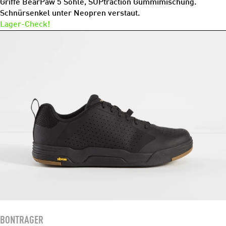
Griffe BearPaw 5 Sohle, SUPtraction Gummimischung.
Schnürsenkel unter Neopren verstaut.
Lager-Check!
BONTRAGER